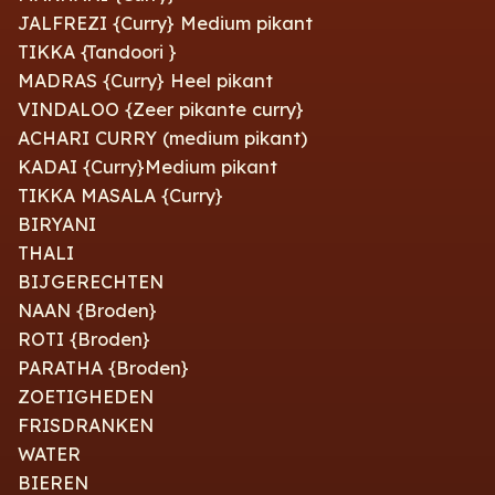
JALFREZI {Curry} Medium pikant
TIKKA {Tandoori }
MADRAS {Curry} Heel pikant
VINDALOO {Zeer pikante curry}
ACHARI CURRY (medium pikant)
KADAI {Curry}Medium pikant
TIKKA MASALA {Curry}
BIRYANI
THALI
BIJGERECHTEN
NAAN {Broden}
ROTI {Broden}
PARATHA {Broden}
ZOETIGHEDEN
FRISDRANKEN
WATER
BIEREN