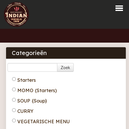
Home
Bestellen
Categorieën
Menu
Zoek
Reservaties
Starters
Login
MOMO (Starters)
Contact
SOUP {Soup}
CURRY
VEGETARISCHE MENU